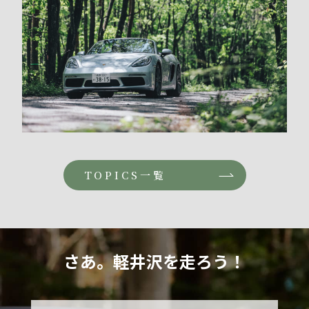
TOPICS一覧
さ
あ
。
軽
井
沢
を
走
ろ
う
！
さあ。