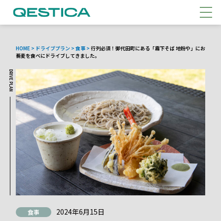
メニ
HOME
>
ドライブプラン
>
食事
>
行列必須！御代田町にある「霧下そば 地粉や」にお
蕎麦を食べにドライブしてきました。
DRIVE PLAN
2024年6月15日
食事