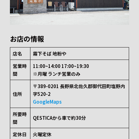
お店の情報
店名
霧下そば 地粉や
営業時
11:00~14:00 17:00~19:30
間
※月曜 ランチ営業のみ
〒389-0201 長野県北佐久郡御代田町塩野内
住所
字520-2
GoogleMaps
所要時
QESTICAから車で約30分
間
定休日
火曜定休