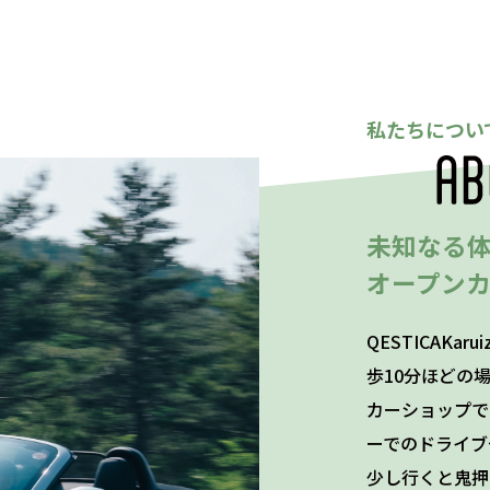
私たちについ
未知なる
オープン
QESTICAKa
歩10分ほどの
カーショップで
ーでのドライブ
少し行くと鬼押