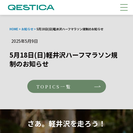
メニ
HOME
>
お知らせ
>
5月18日(日)軽井沢ハーフマラソン規制のお知らせ
2025年5月9日
5月18日(日)軽井沢ハーフマラソン規
制のお知らせ
TOPICS一覧
さ
あ
。
軽
井
沢
を
走
ろ
う
！
さあ。